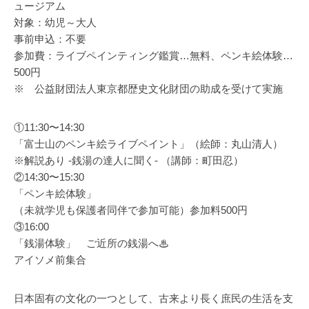
ュージアム
対象：幼児～大人
事前申込：不要
参加費：ライブペインティング鑑賞…無料、ペンキ絵体験…
500円
※ 公益財団法人東京都歴史文化財団の助成を受けて実施
①11:30〜14:30
「富士山のペンキ絵ライブペイント」（絵師：丸山清人）
※解説あり -銭湯の達人に聞く- （講師：町田忍）
②14:30〜15:30
「ペンキ絵体験」
（未就学児も保護者同伴で参加可能）参加料500円
③16:00
「銭湯体験」 ご近所の銭湯へ♨︎
アイソメ前集合
日本固有の文化の一つとして、古来より長く庶民の生活を支