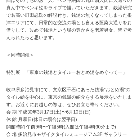
回はそのうちのお一人、ペンキ絵師の丸山清人氏に大通りの
真ん中でペンキ絵をライブで描いていただきます。銭湯研究
で名高い町田忍氏の解説付き。銭湯の無くなってしまった根
津エリアにて、日常的な交流の場とも言える藍染大通りをお
借りして、改めて銭湯という場の豊かさを老若男女、皆で考
えられたらと思います。
＜同時開催＞
特別展 「東京の銭湯とタイルーおとめ湯をめぐってー」
岐阜県多治見市にて、文京区千石にあった銭湯”おとめ湯”の
タイル絵を中心に、東京の銭湯の紹介をする展示をいたしま
す。お近くにお越しの際は、ぜひお立ち寄りください。
会 期 平成30年3月17日(土)〜6月10日(日)
休 館 月曜日(休日の場合は翌平日)
開館時間 午前9時〜午後5時(入館は午後4時30分まで)
会 場 多治見市モザイクタイルミュージアム3F ギャラリー