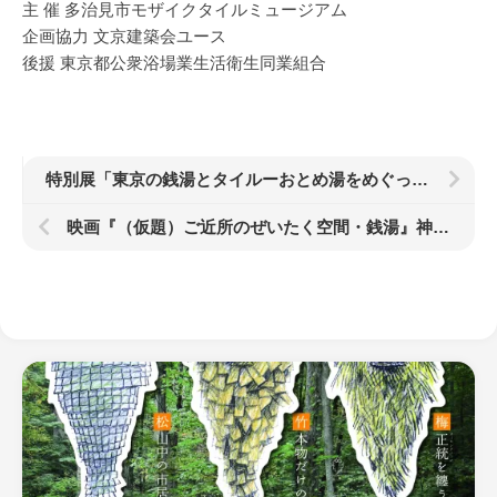
主 催 多治見市モザイクタイルミュージアム
企画協力 文京建築会ユース
後援 東京都公衆浴場業生活衛生同業組合
特別展「東京の銭湯とタイルーおとめ湯をめぐってー」3/17（土）−6/10（日）
映画『（仮題）ご近所のぜいたく空間・銭湯』神吉監督からの経過報告