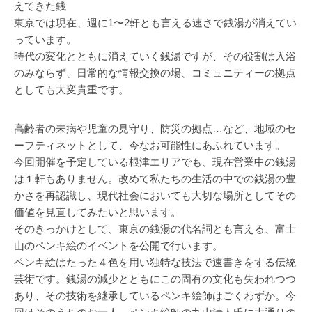
えてきた銭
東京では現在、週に1〜2軒とも言える速さで銭湯が消えてい
っています。
時代の変化とともに消えていく銭湯ですが、その役割は入浴
のみならず、日常的な情報交換の場、コミュニティーの拠点
としても大変貴重です。
高齢者の未病や児童の見守り、防災の拠点…など、地域のセ
ーフティネットとして、今なお可能性にあふれています。
今回開催を予定している根津エリアでも、現在営業中の銭湯
は１軒もありません。改めて私たちの生活の中での銭湯の豊
かさを再認識し、現代社会においても大切な場所としてその
価値を見直してみたいと思います。
そのきっかけとして、東京の銭湯の代名詞とも言える、富士
山のペンキ絵のイベントを公開で行います。
ペンキ絵はたった４色を用い独特な技法で速書きをする伝統
芸術です。銭湯の減少とともにこの固有の文化も失われつつ
あり、その技術を継承しているペンキ絵師はごくわずか。今