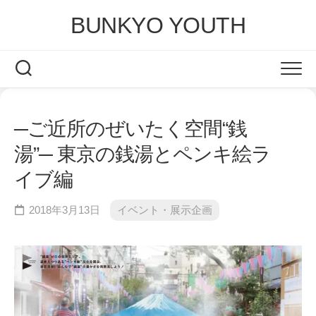
Skip
BUNKYO YOUTH
to
content
─ご近所のぜいたく空間“銭
湯”─ 東京の銭湯︎とペンキ絵ラ
イブ編
2018年3月13日
イベント・展示企画