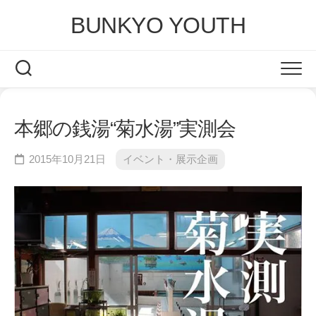
Skip
BUNKYO YOUTH
to
content
本郷の銭湯“菊水湯”実測会
2015年10月21日
イベント・展示企画