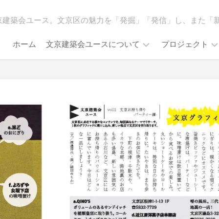
京建築会ユース。文京区の魅力を「発掘」「発信」し、また「
ホーム
文京建築会ユースについて
プロジェクト
活
こ
動
れ
方
ま
針
で
の
メ
主
デ
な
ィ
活
ア
動
掲
載
調
査
受
賞
イ
ベ
イ
ン