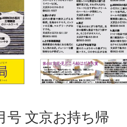
ン
ト・
フ
展
ォ
示
メ
企
ー
画
シ
ョ
出
ン
版・
ウ
ェ
ブ
制
作・
デ
ザ
イ
ン
3月号 文京お持ち帰