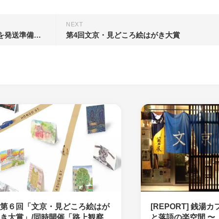
NEXT
クラウドファンディングの品物を発送準備中です！
第4回文京・見どころ絵はがき大賞
第６回「文京・見どころ絵はが
[REPORT] 銭湯カ
き大賞」/同時開催「路上観察
と落語の楽空間 〜