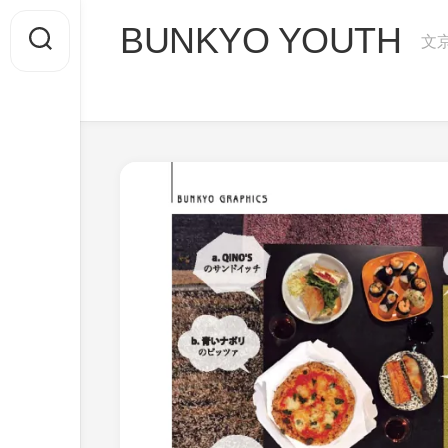
Skip
BUNKYO YOUTH
to
文
content