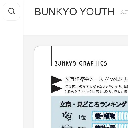
Skip
BUNKYO YOUTH
to
文
content