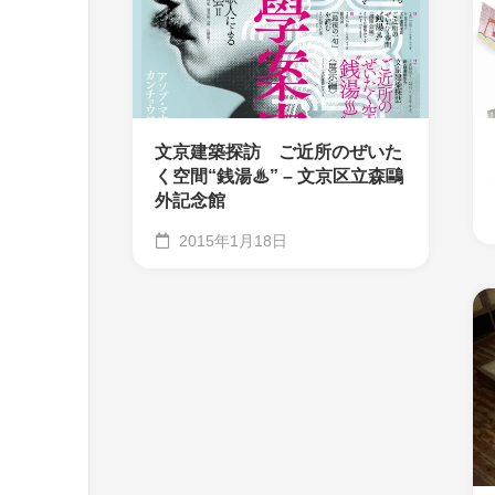
文京建築探訪 ご近所のぜいた
く空間“銭湯♨” – 文京区立森鷗
外記念館
2015年1月18日