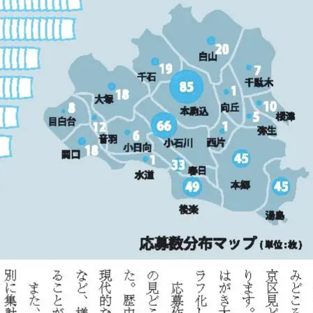
ン
ト・
フ
展
ォ
示
メ
企
ー
画
シ
ョ
出
ン
版・
ウ
ェ
ブ
制
作・
デ
ザ
イ
ン