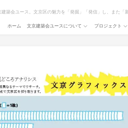
京建築会ユース。文京区の魅力を「発掘」「発信」し、また「
ホーム
文京建築会ユースについて
プロジェクト
活
こ
動
れ
方
ま
針
で
の
メ
主
デ
な
ィ
活
ア
動
掲
載
調
査
受
賞
イ
ベ
イ
ン